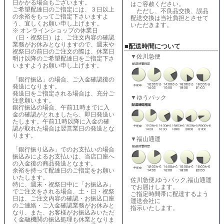
日かかる場合もございます。
はご容赦ください。
ご希望配達日のご指定には、３日以上
ただし、不良品交換、誤品
の余裕をもってご指定下さいますよ
配送交換は当社負担とさせて
う、宜しくお願い申し上げます。
いただきます。
※ オンラインショップの休業日
（日・祝祭日）は、ご注文内容の確認
業務がお休みとなりますので、週末や
■配送時間について
祝祭日の前日のご注文の際は、休業日
▼佐川急便
明け以降のご希望配達日をご指定下さ
いますようお願い申し上げます。
「銀行振込」の場合、ご入金確認後の
発送になります。
発送日をご指定される場合は、充分ご
▼ゆうパック
注意願います。
銀行振込の場合、午前11時までに入
金の確認がとれましたら、即日発送い
たします。午前11時以降に入金の確
認が取れた場合は翌営業日の発送とな
ります。
▼福山通運
「銀行振り込み」でのお支払いの場合
振込みによるお支払いは、当店口座へ
の入金後の商品発送となます。
余裕を持って配達日のご指定をお願い
いたします。
佐川急便,ゆうパック,福山通運
特に、週末・祝祭日中に「お振込み」
でお届けします。
でご注文をされる場合、土・日・祝祭
ご指定時間帯に配達するよう
日は、ご注文内容の確認・お振込口座
運送会社に
のご連絡・ご入金確認業務がお休みと
指示いたします。
なり、また、お客様がお振込みいただ
く金融機関の振込処理も休業となりま