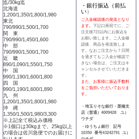
迄/30kg迄
・銀行振込（前払
北海道
い
）
1,200/1,350/1,800/1,980
ご入金確認後の発送となり
東北
ます。
下記口座宛てに、ご
790/990/1,500/1,700
注文後7日以内にお振込を
関 東
お願い致します。ご入金確
790/990/1,450/1,600
認後、商品を発送致しま
中 部
す。なおご注文から７日間
790/990/1,500/1,700
を過ぎてもご入金が確認で
近 畿
きない場合は、ご注文はキ
890/1,090/1,550/1,750
ャンセルさせていただきま
中 国
す。
990/1,190/1,600/1,800
また、お客様に振込手数料
四 国
をご負担いただいておりま
990/1,190/1,600/1,890
す。
九 州
1,200/1,350/1,800/1,980
・埼玉りそな銀行・栗橋支
沖 縄
店（普通）4009428 ユ）
1,350/1,500/1,980/3,300
ウチダ
※上記全て税込み価格
※1個口は30kgまで。25kg以上
・ゆうちょ銀行 記号
の場合は佐川急便でのお届けに
10350 番号43242791 ユ）
なります。
ウチダ