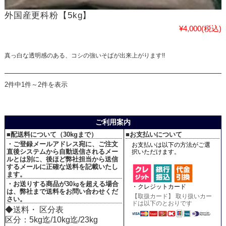
外国産更科粉【5kg】
¥4,000
(税込)
真っ白な透明感のある、コシの強いそばが出来上がります!!
2件中1件～2件を表示
ご利用案内
■配送料について（30kgまで）
■お支払いについて
・ご登録メールアドレス宛に、ご注文
お支払いは以下の方法がご選
直後システムから自動送信されるメー
択いただけます。
ルとは別に、後ほど弊社担当から送信
するメールに正確な送料を記載いたし
ます。
・お送りする商品が30㎏を超える場合
・クレジットカード
は、弊社まで送料をお問い合わせくだ
【取扱カード】 取り扱いカー
さい。
ドは以下のとおりです
◆送料・ 区分表
区分：5kg迄/10kg迄/23kg