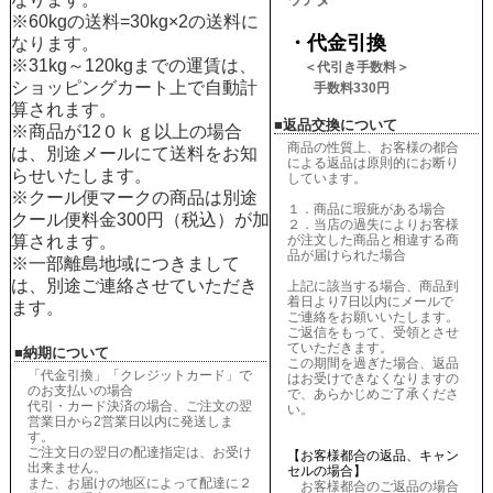
※60kgの送料=30kg×2の送料
に
・代金引換
なります。
※31kg～120kgまでの運賃は、
＜代引き手数料＞
ショッピングカート上で自動計
手数料330円
算されます。
■返品交換について
※商品が12０ｋｇ以上の場合
商品の性質上、お客様の都合
は、別途メールにて送料をお知
による返品は原則的にお断り
らせいたします。
しています。
※クール便マークの商品は別途
１．商品に瑕疵がある場合
クール便料金300円（税込）が加
２．当店の過失によりお客様
が注文した商品と相違する商
算されます。
品が届けられた場合
※一部離島地域につきまして
は、別途ご連絡させていただき
上記に該当する場合、商品到
着日より7日以内にメールで
ます。
ご連絡をお願いいたします。
ご返信をもって、受領とさせ
ていただきます。
■納期について
この期間を過ぎた場合、返品
「代金引換」「クレジットカード」で
はお受けできなくなりますの
のお支払いの場合
で、あらかじめご了承くださ
代引・カード決済の場合、ご注文の翌
い。
営業日から2営業日以内に発送しま
す。
ご注文日の翌日の配達指定は、お受け
【お客様都合の返品、キャン
出来ません。
セルの場合】
また、お届けの地区によって配達に２
お客様都合のご返品の場合