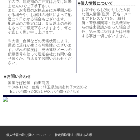
すので、短納期のご注文はお受け出来
■個人情報について
ませんのでご了承下さい。
お客様からお預かりした大切
また、お客様のお振込みにお手間が掛
な個人情報(住所・氏名・メー
かる場合や、お届けの地区によって配
ルアドレスなど)を、 裁判
達に２日かかる場合もございます。
所・警察機関等・公共機関か
配達日のご指定には、５日以上の余裕
らの提出要請があった場合以
をもってご指定下さいますよう、何と
外、第三者に譲渡または利用
ぞ宜しく願い申し上げます。
する事は一切ございません。
※大雪、台風などの天候状況により、
運送に遅れが生じる可能性がございま
す。遅れの状況は、発送連絡メールの
伝票番号を使って運送会社にお問い合
せ頂くか、当店までお問い合わせくだ
さい。
■お問い合わせ
国産そば粉屋 内田商店
〒349-1142 住所：埼玉県加須市杓子木220-2
TEL：0480-72-3021 FAX：0480-72-7758
個人情報の取り扱いについて
特定商取引法に関する表示