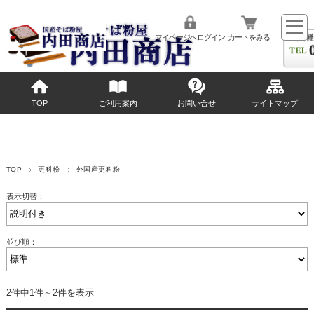
マイページへログイン
カートをみる
TOP
ご利用案内
お問い合せ
サイトマップ
TOP
更科粉
外国産更科粉
表示切替：
並び順：
2件中1件～2件を表示