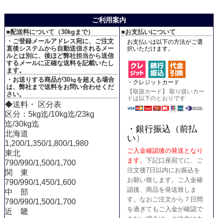
ご利用案内
■配送料について（30kgまで）
■お支払いについて
・ご登録メールアドレス宛に、ご注文
お支払いは以下の方法がご選
直後システムから自動送信されるメー
択いただけます。
ルとは別に、後ほど弊社担当から送信
するメールに正確な送料を記載いたし
ます。
・お送りする商品が30㎏を超える場合
・クレジットカード
は、弊社まで送料をお問い合わせくだ
【取扱カード】 取り扱いカー
さい。
ドは以下のとおりです
◆送料・ 区分表
区分：5kg迄/10kg迄/23kg
迄/30kg迄
・銀行振込（前払
北海道
い
）
1,200/1,350/1,800/1,980
ご入金確認後の発送となり
東北
ます。
下記口座宛てに、ご
790/990/1,500/1,700
注文後7日以内にお振込を
関 東
お願い致します。ご入金確
790/990/1,450/1,600
認後、商品を発送致しま
中 部
す。なおご注文から７日間
790/990/1,500/1,700
を過ぎてもご入金が確認で
近 畿