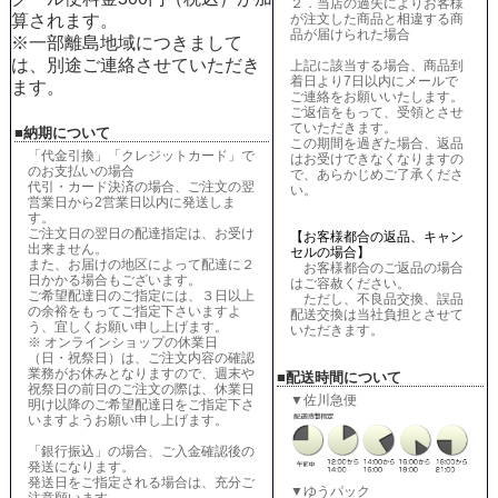
２．当店の過失によりお客様
が注文した商品と相違する商
算されます。
品が届けられた場合
※一部離島地域につきまして
は、別途ご連絡させていただき
上記に該当する場合、商品到
着日より7日以内にメールで
ます。
ご連絡をお願いいたします。
ご返信をもって、受領とさせ
ていただきます。
■納期について
この期間を過ぎた場合、返品
「代金引換」「クレジットカード」で
はお受けできなくなりますの
のお支払いの場合
で、あらかじめご了承くださ
代引・カード決済の場合、ご注文の翌
い。
営業日から2営業日以内に発送しま
す。
ご注文日の翌日の配達指定は、お受け
【お客様都合の返品、キャン
出来ません。
セルの場合】
また、お届けの地区によって配達に２
お客様都合のご返品の場合
日かかる場合もございます。
はご容赦ください。
ご希望配達日のご指定には、３日以上
ただし、不良品交換、誤品
の余裕をもってご指定下さいますよ
配送交換は当社負担とさせて
う、宜しくお願い申し上げます。
いただきます。
※ オンラインショップの休業日
（日・祝祭日）は、ご注文内容の確認
業務がお休みとなりますので、週末や
■配送時間について
祝祭日の前日のご注文の際は、休業日
▼佐川急便
明け以降のご希望配達日をご指定下さ
いますようお願い申し上げます。
「銀行振込」の場合、ご入金確認後の
発送になります。
発送日をご指定される場合は、充分ご
▼ゆうパック