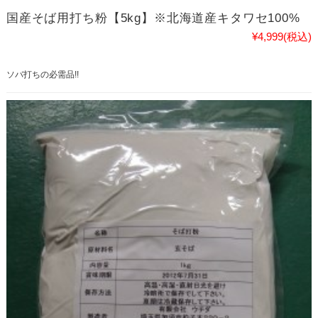
国産そば用打ち粉【5kg】※北海道産キタワセ100%
¥4,999
(税込)
ソバ打ちの必需品!!