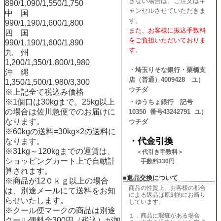
きない場合は、ご注文はキ
890/1,090/1,550/1,750
ャンセルさせていただきま
中 国
す。
990/1,190/1,600/1,800
また、お客様に振込手数料
四 国
をご負担いただいておりま
990/1,190/1,600/1,890
す。
九 州
1,200/1,350/1,800/1,980
・埼玉りそな銀行・栗橋支
沖 縄
店（普通）4009428 ユ）
1,350/1,500/1,980/3,300
ウチダ
※上記全て税込み価格
※1個口は30kgまで。25kg以上
・ゆうちょ銀行 記号
の場合は佐川急便でのお届けに
10350 番号43242791 ユ）
なります。
ウチダ
※60kgの送料=30kg×2の送料
に
・代金引換
なります。
※31kg～120kgまでの運賃は、
＜代引き手数料＞
ショッピングカート上で自動計
手数料330円
算されます。
■返品交換について
※商品が12０ｋｇ以上の場合
商品の性質上、お客様の都合
は、別途メールにて送料をお知
による返品は原則的にお断り
らせいたします。
しています。
※クール便マークの商品は別途
１．商品に瑕疵がある場合
クール便料金300円（税込）が加