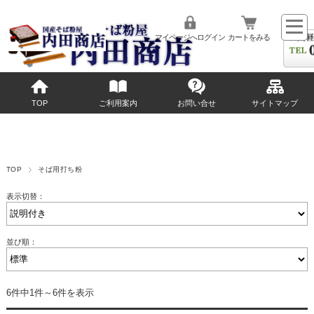
マイページへログイン
カートをみる
TOP
ご利用案内
お問い合せ
サイトマップ
TOP
そば用打ち粉
表示切替：
並び順：
6件中1件～6件を表示