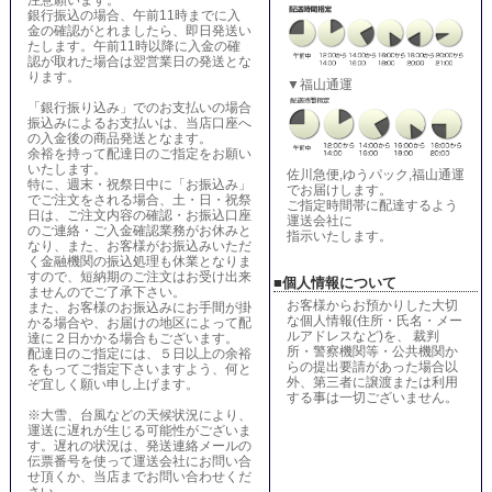
注意願います。
銀行振込の場合、午前11時までに入
金の確認がとれましたら、即日発送い
たします。午前11時以降に入金の確
認が取れた場合は翌営業日の発送とな
ります。
▼福山通運
「銀行振り込み」でのお支払いの場合
振込みによるお支払いは、当店口座へ
の入金後の商品発送となます。
余裕を持って配達日のご指定をお願い
いたします。
佐川急便,ゆうパック,福山通運
特に、週末・祝祭日中に「お振込み」
でお届けします。
でご注文をされる場合、土・日・祝祭
ご指定時間帯に配達するよう
日は、ご注文内容の確認・お振込口座
運送会社に
のご連絡・ご入金確認業務がお休みと
指示いたします。
なり、また、お客様がお振込みいただ
く金融機関の振込処理も休業となりま
すので、短納期のご注文はお受け出来
■個人情報について
ませんのでご了承下さい。
お客様からお預かりした大切
また、お客様のお振込みにお手間が掛
な個人情報(住所・氏名・メー
かる場合や、お届けの地区によって配
ルアドレスなど)を、 裁判
達に２日かかる場合もございます。
所・警察機関等・公共機関か
配達日のご指定には、５日以上の余裕
らの提出要請があった場合以
をもってご指定下さいますよう、何と
外、第三者に譲渡または利用
ぞ宜しく願い申し上げます。
する事は一切ございません。
※大雪、台風などの天候状況により、
運送に遅れが生じる可能性がございま
す。遅れの状況は、発送連絡メールの
伝票番号を使って運送会社にお問い合
せ頂くか、当店までお問い合わせくだ