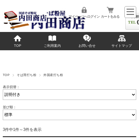
マイページへログイン
カートをみる
TOP
ご利用案内
お問い合せ
サイトマップ
TOP
そば用打ち粉
外国産打ち粉
表示切替：
並び順：
3件中1件～3件を表示