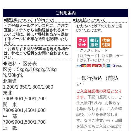
ご利用案内
■配送料について（30kgまで）
■お支払いについて
・ご登録メールアドレス宛に、ご注文
お支払いは以下の方法がご選
直後システムから自動送信されるメー
択いただけます。
ルとは別に、後ほど弊社担当から送信
するメールに正確な送料を記載いたし
ます。
・お送りする商品が30㎏を超える場合
・クレジットカード
は、弊社まで送料をお問い合わせくだ
【取扱カード】 取り扱いカー
さい。
ドは以下のとおりです
◆送料・ 区分表
区分：5kg迄/10kg迄/23kg
迄/30kg迄
・銀行振込（前払
北海道
い
）
1,200/1,350/1,800/1,980
ご入金確認後の発送となり
東北
ます。
下記口座宛てに、ご
790/990/1,500/1,700
注文後7日以内にお振込を
関 東
お願い致します。ご入金確
790/990/1,450/1,600
認後、商品を発送致しま
中 部
す。なおご注文から７日間
790/990/1,500/1,700
を過ぎてもご入金が確認で
近 畿