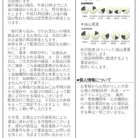
注意願います。
銀行振込の場合、午前11時までに入
金の確認がとれましたら、即日発送い
たします。午前11時以降に入金の確
認が取れた場合は翌営業日の発送とな
ります。
▼福山通運
「銀行振り込み」でのお支払いの場合
振込みによるお支払いは、当店口座へ
の入金後の商品発送となます。
余裕を持って配達日のご指定をお願い
いたします。
佐川急便,ゆうパック,福山通運
特に、週末・祝祭日中に「お振込み」
でお届けします。
でご注文をされる場合、土・日・祝祭
ご指定時間帯に配達するよう
日は、ご注文内容の確認・お振込口座
運送会社に
のご連絡・ご入金確認業務がお休みと
指示いたします。
なり、また、お客様がお振込みいただ
く金融機関の振込処理も休業となりま
すので、短納期のご注文はお受け出来
■個人情報について
ませんのでご了承下さい。
お客様からお預かりした大切
また、お客様のお振込みにお手間が掛
な個人情報(住所・氏名・メー
かる場合や、お届けの地区によって配
ルアドレスなど)を、 裁判
達に２日かかる場合もございます。
所・警察機関等・公共機関か
配達日のご指定には、５日以上の余裕
らの提出要請があった場合以
をもってご指定下さいますよう、何と
外、第三者に譲渡または利用
ぞ宜しく願い申し上げます。
する事は一切ございません。
※大雪、台風などの天候状況により、
運送に遅れが生じる可能性がございま
す。遅れの状況は、発送連絡メールの
伝票番号を使って運送会社にお問い合
せ頂くか、当店までお問い合わせくだ