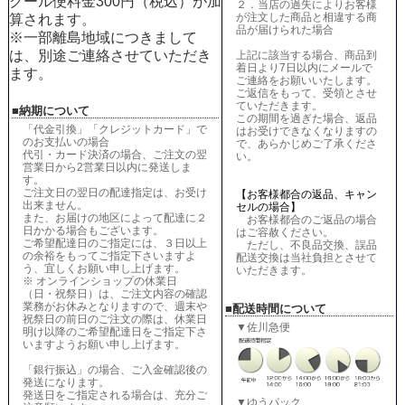
クール便料金300円（税込）が加
２．当店の過失によりお客様
が注文した商品と相違する商
算されます。
品が届けられた場合
※一部離島地域につきまして
は、別途ご連絡させていただき
上記に該当する場合、商品到
着日より7日以内にメールで
ます。
ご連絡をお願いいたします。
ご返信をもって、受領とさせ
ていただきます。
■納期について
この期間を過ぎた場合、返品
「代金引換」「クレジットカード」で
はお受けできなくなりますの
のお支払いの場合
で、あらかじめご了承くださ
代引・カード決済の場合、ご注文の翌
い。
営業日から2営業日以内に発送しま
す。
ご注文日の翌日の配達指定は、お受け
【お客様都合の返品、キャン
出来ません。
セルの場合】
また、お届けの地区によって配達に２
お客様都合のご返品の場合
日かかる場合もございます。
はご容赦ください。
ご希望配達日のご指定には、３日以上
ただし、不良品交換、誤品
の余裕をもってご指定下さいますよ
配送交換は当社負担とさせて
う、宜しくお願い申し上げます。
いただきます。
※ オンラインショップの休業日
（日・祝祭日）は、ご注文内容の確認
業務がお休みとなりますので、週末や
■配送時間について
祝祭日の前日のご注文の際は、休業日
▼佐川急便
明け以降のご希望配達日をご指定下さ
いますようお願い申し上げます。
「銀行振込」の場合、ご入金確認後の
発送になります。
発送日をご指定される場合は、充分ご
▼ゆうパック