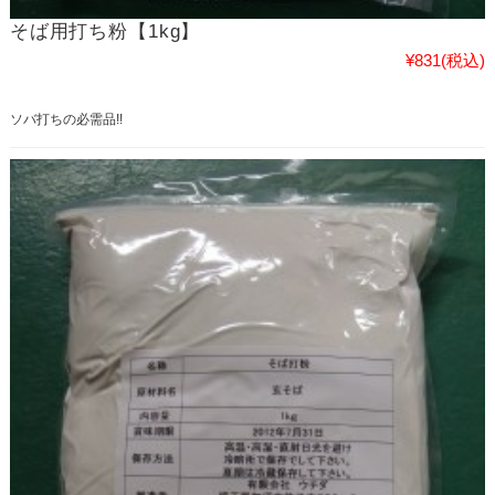
そば用打ち粉【1kg】
¥831
(税込)
ソバ打ちの必需品!!