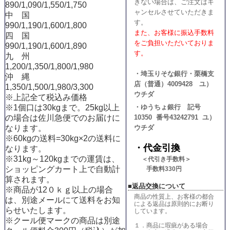
きない場合は、ご注文はキ
890/1,090/1,550/1,750
ャンセルさせていただきま
中 国
す。
990/1,190/1,600/1,800
また、お客様に振込手数料
四 国
をご負担いただいておりま
990/1,190/1,600/1,890
す。
九 州
1,200/1,350/1,800/1,980
・埼玉りそな銀行・栗橋支
沖 縄
店（普通）4009428 ユ）
1,350/1,500/1,980/3,300
ウチダ
※上記全て税込み価格
※1個口は30kgまで。25kg以上
・ゆうちょ銀行 記号
の場合は佐川急便でのお届けに
10350 番号43242791 ユ）
なります。
ウチダ
※60kgの送料=30kg×2の送料
に
・代金引換
なります。
※31kg～120kgまでの運賃は、
＜代引き手数料＞
ショッピングカート上で自動計
手数料330円
算されます。
■返品交換について
※商品が12０ｋｇ以上の場合
商品の性質上、お客様の都合
は、別途メールにて送料をお知
による返品は原則的にお断り
らせいたします。
しています。
※クール便マークの商品は別途
１．商品に瑕疵がある場合