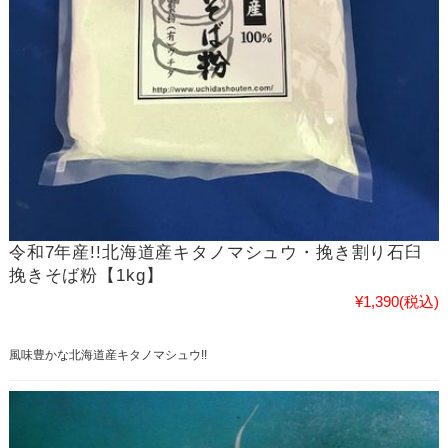
令和7年産!!北海道産キタノマシュウ・挽き割り石臼
挽きそば粉【1kg】
¥1,390
(税込)
風味豊かな北海道産キタノマシュウ!!