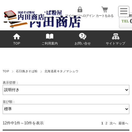
マイページへログイン
カートをみる
TOP
ご利用案内
お問い合せ
サイトマップ
TOP
石臼挽きそば粉
北海道産キタノマシュウ
表示切替：
並び順：
12件中1件～10件を表示
1
2
次へ
最後へ