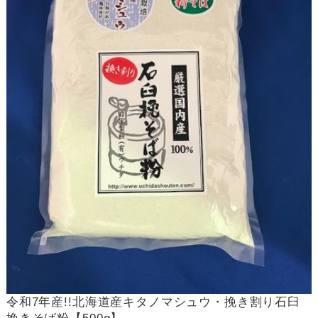
令和7年産!!北海道産キタノマシュウ・挽き割り石臼