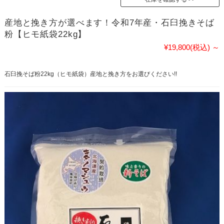
産地と挽き方が選べます！令和7年産・石臼挽きそば
粉【ヒモ紙袋22kg】
¥19,800
(税込)
～
石臼挽そば粉22kg（ヒモ紙袋）産地と挽き方をお選びください!!