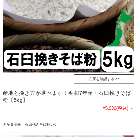
在庫を確認する
産地と挽き方が選べます！令和7年産・石臼挽きそば
粉【5kg】
¥5,980
(税込)
～
国産最高級・石臼挽きそば粉5kg