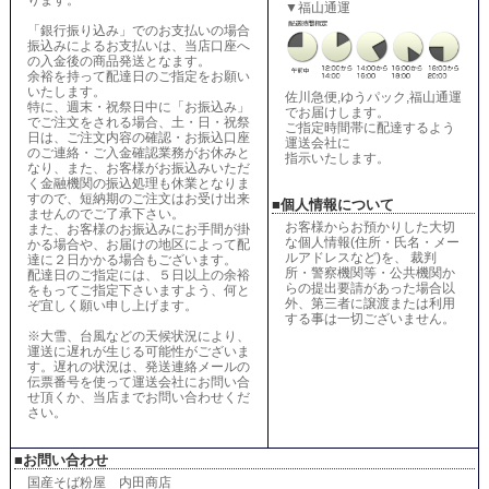
ります。
▼福山通運
「銀行振り込み」でのお支払いの場合
振込みによるお支払いは、当店口座へ
の入金後の商品発送となます。
余裕を持って配達日のご指定をお願い
いたします。
佐川急便,ゆうパック,福山通運
特に、週末・祝祭日中に「お振込み」
でお届けします。
でご注文をされる場合、土・日・祝祭
ご指定時間帯に配達するよう
日は、ご注文内容の確認・お振込口座
運送会社に
のご連絡・ご入金確認業務がお休みと
指示いたします。
なり、また、お客様がお振込みいただ
く金融機関の振込処理も休業となりま
すので、短納期のご注文はお受け出来
■個人情報について
ませんのでご了承下さい。
お客様からお預かりした大切
また、お客様のお振込みにお手間が掛
な個人情報(住所・氏名・メー
かる場合や、お届けの地区によって配
ルアドレスなど)を、 裁判
達に２日かかる場合もございます。
所・警察機関等・公共機関か
配達日のご指定には、５日以上の余裕
らの提出要請があった場合以
をもってご指定下さいますよう、何と
外、第三者に譲渡または利用
ぞ宜しく願い申し上げます。
する事は一切ございません。
※大雪、台風などの天候状況により、
運送に遅れが生じる可能性がございま
す。遅れの状況は、発送連絡メールの
伝票番号を使って運送会社にお問い合
せ頂くか、当店までお問い合わせくだ
さい。
■お問い合わせ
国産そば粉屋 内田商店