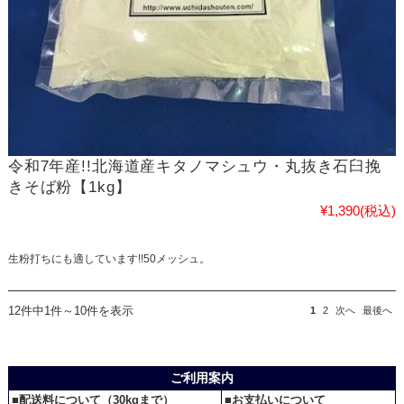
令和7年産!!北海道産キタノマシュウ・丸抜き石臼挽
きそば粉【1kg】
¥1,390
(税込)
生粉打ちにも適しています!!50メッシュ。
12件中1件～10件を表示
1
2
次へ
最後へ
ご利用案内
■配送料について（30kgまで）
■お支払いについて