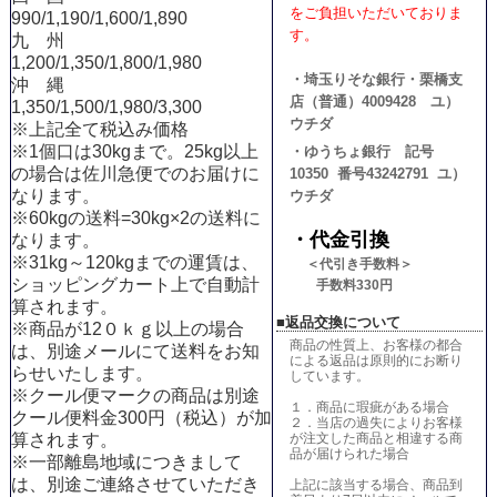
をご負担いただいておりま
990/1,190/1,600/1,890
す。
九 州
1,200/1,350/1,800/1,980
・埼玉りそな銀行・栗橋支
沖 縄
店（普通）4009428 ユ）
1,350/1,500/1,980/3,300
ウチダ
※上記全て税込み価格
※1個口は30kgまで。25kg以上
・ゆうちょ銀行 記号
の場合は佐川急便でのお届けに
10350 番号43242791 ユ）
なります。
ウチダ
※60kgの送料=30kg×2の送料
に
・代金引換
なります。
※31kg～120kgまでの運賃は、
＜代引き手数料＞
ショッピングカート上で自動計
手数料330円
算されます。
■返品交換について
※商品が12０ｋｇ以上の場合
商品の性質上、お客様の都合
は、別途メールにて送料をお知
による返品は原則的にお断り
らせいたします。
しています。
※クール便マークの商品は別途
１．商品に瑕疵がある場合
クール便料金300円（税込）が加
２．当店の過失によりお客様
が注文した商品と相違する商
算されます。
品が届けられた場合
※一部離島地域につきまして
は、別途ご連絡させていただき
上記に該当する場合、商品到