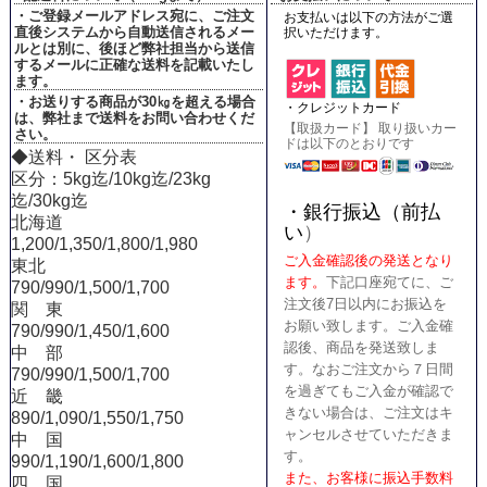
・ご登録メールアドレス宛に、ご注文
お支払いは以下の方法がご選
直後システムから自動送信されるメー
択いただけます。
ルとは別に、後ほど弊社担当から送信
するメールに正確な送料を記載いたし
ます。
・お送りする商品が30㎏を超える場合
・クレジットカード
は、弊社まで送料をお問い合わせくだ
【取扱カード】 取り扱いカー
さい。
ドは以下のとおりです
◆送料・ 区分表
区分：5kg迄/10kg迄/23kg
迄/30kg迄
・銀行振込（前払
北海道
い
）
1,200/1,350/1,800/1,980
ご入金確認後の発送となり
東北
ます。
下記口座宛てに、ご
790/990/1,500/1,700
注文後7日以内にお振込を
関 東
お願い致します。ご入金確
790/990/1,450/1,600
認後、商品を発送致しま
中 部
す。なおご注文から７日間
790/990/1,500/1,700
を過ぎてもご入金が確認で
近 畿
きない場合は、ご注文はキ
890/1,090/1,550/1,750
ャンセルさせていただきま
中 国
す。
990/1,190/1,600/1,800
また、お客様に振込手数料
四 国