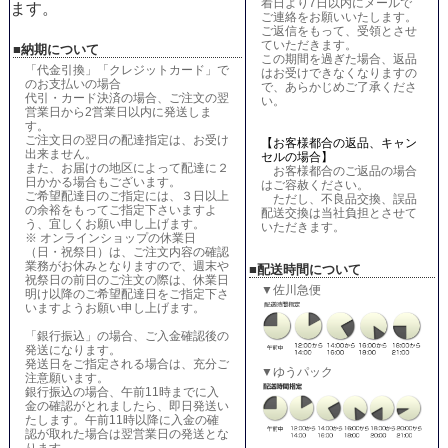
着日より7日以内にメールで
ます。
ご連絡をお願いいたします。
ご返信をもって、受領とさせ
ていただきます。
■納期について
この期間を過ぎた場合、返品
「代金引換」「クレジットカード」で
はお受けできなくなりますの
のお支払いの場合
で、あらかじめご了承くださ
代引・カード決済の場合、ご注文の翌
い。
営業日から2営業日以内に発送しま
す。
ご注文日の翌日の配達指定は、お受け
【お客様都合の返品、キャン
出来ません。
セルの場合】
また、お届けの地区によって配達に２
お客様都合のご返品の場合
日かかる場合もございます。
はご容赦ください。
ご希望配達日のご指定には、３日以上
ただし、不良品交換、誤品
の余裕をもってご指定下さいますよ
配送交換は当社負担とさせて
う、宜しくお願い申し上げます。
いただきます。
※ オンラインショップの休業日
（日・祝祭日）は、ご注文内容の確認
業務がお休みとなりますので、週末や
■配送時間について
祝祭日の前日のご注文の際は、休業日
▼佐川急便
明け以降のご希望配達日をご指定下さ
いますようお願い申し上げます。
「銀行振込」の場合、ご入金確認後の
発送になります。
発送日をご指定される場合は、充分ご
▼ゆうパック
注意願います。
銀行振込の場合、午前11時までに入
金の確認がとれましたら、即日発送い
たします。午前11時以降に入金の確
認が取れた場合は翌営業日の発送とな