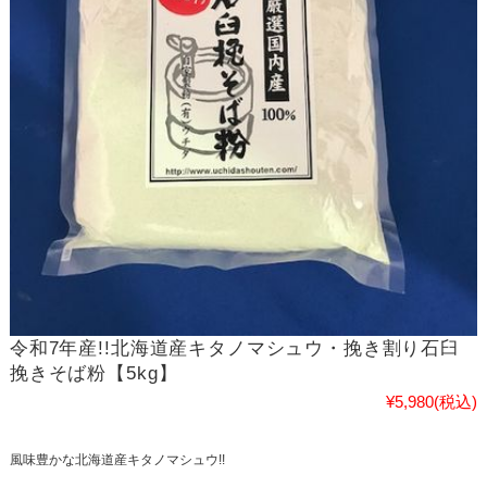
令和7年産!!北海道産キタノマシュウ・挽き割り石臼
挽きそば粉【5kg】
¥5,980
(税込)
風味豊かな北海道産キタノマシュウ!!